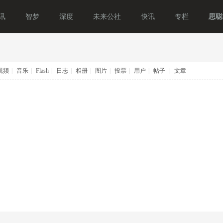
讯
智梦
深度
未来公社
快讯
专栏
思聪T
视频
|
音乐
|
Flash
|
日志
|
相册
|
图片
|
投票
|
用户
|
帖子
|
文章