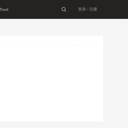
ool
登录 /
注册