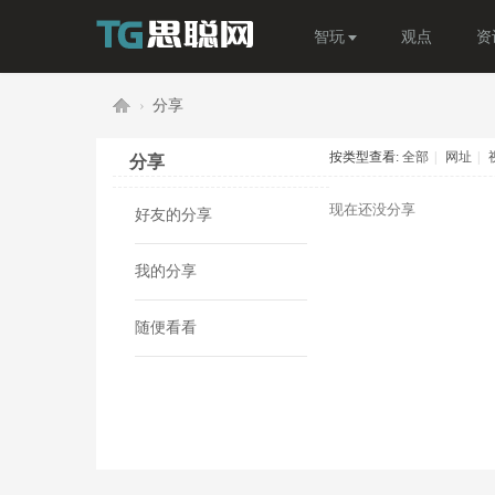
智玩
观点
资
›
分享
按类型查看:
全部
|
网址
|
分享
现在还没分享
好友的分享
思
我的分享
随便看看
聪
网