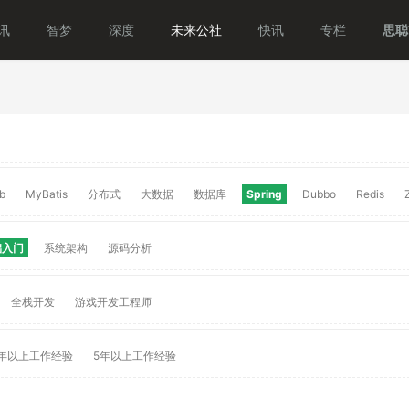
讯
智梦
深度
未来公社
快讯
专栏
思聪T
b
MyBatis
分布式
大数据
数据库
Spring
Dubbo
Redis
础入门
系统架构
源码分析
全栈开发
游戏开发工程师
年以上工作经验
5年以上工作经验