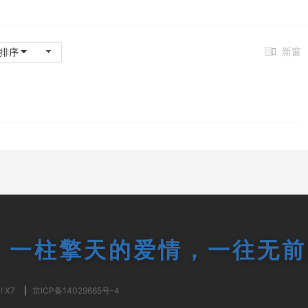
新窗
排序
一柱擎天的爱情，一往无前
! X7
|
京ICP备14029665号-4