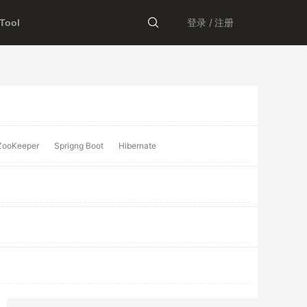
登录 /
注册
ool
ZooKeeper
Sprigng Boot
Hibernate