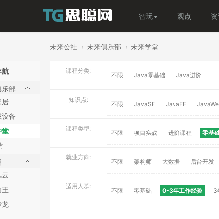
智玩
观点
资
未来公社
›
未来俱乐部
›
未来学堂
导航
课程分类:
不限
Java零基础
Java进阶
俱乐部
知识点:
家居
不限
JavaSE
JavaEE
JavaWe
戴设备
课程类型:
学堂
不限
项目实战
进阶课程
零基
坊
就业方向:
圈
不限
架构师
大数据
后台开发
风云
适用人群:
为王
不限
零基础
0-3年工作经验
3
沙龙