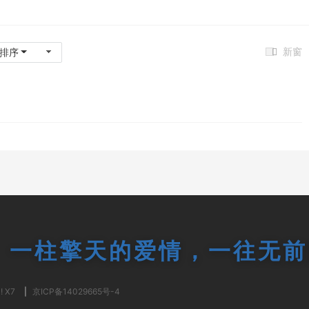
新窗
排序
一柱擎天的爱情，一往无前
! X7
|
京ICP备14029665号-4