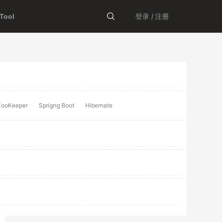
登录 /
注册
ool
ZooKeeper
Sprigng Boot
Hibernate