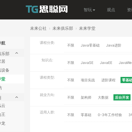
智玩
观点
资
未来公社
›
未来俱乐部
›
未来学堂
导航
课程分类:
不限
Java零基础
Java进阶
俱乐部
知识点:
家居
不限
JavaSE
JavaEE
JavaWe
戴设备
课程类型:
学堂
不限
项目实战
进阶课程
零基
坊
就业方向:
圈
不限
架构师
大数据
后台开发
风云
适用人群:
为王
不限
零基础
0-3年工作经验
3
沙龙