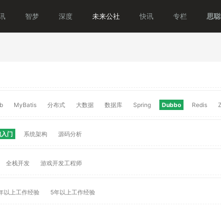
讯
智梦
深度
未来公社
快讯
专栏
思聪T
b
MyBatis
分布式
大数据
数据库
Spring
Dubbo
Redis
础入门
系统架构
源码分析
全栈开发
游戏开发工程师
年以上工作经验
5年以上工作经验