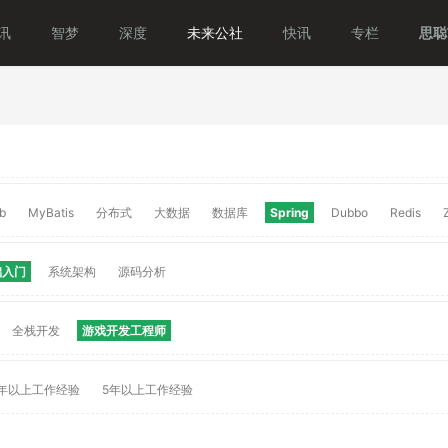
讯
智梦
深度
未来公社
快讯
专栏
思聪T
b
MyBatis
分布式
大数据
数据库
Spring
Dubbo
Redis
础入门
系统架构
源码分析
全栈开发
游戏开发工程师
年以上工作经验
5年以上工作经验