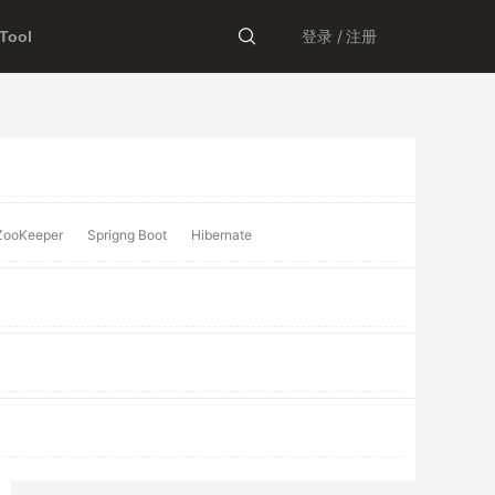
登录 /
注册
ool
ZooKeeper
Sprigng Boot
Hibernate