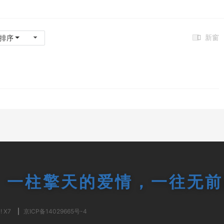
新窗
排序
一柱擎天的爱情，一往无前
! X7
|
京ICP备14029665号-4