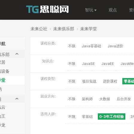
智玩
观点
资
未来公社
›
未来俱乐部
›
未来学堂
导航
课程分类:
不限
Java零基础
Java进阶
俱乐部
知识点:
家居
不限
JavaSE
JavaEE
JavaWe
戴设备
课程类型:
学堂
不限
项目实战
进阶课程
零基
坊
就业方向:
圈
不限
架构师
大数据
后台开发
风云
适用人群:
为王
不限
零基础
0-3年工作经验
3
沙龙