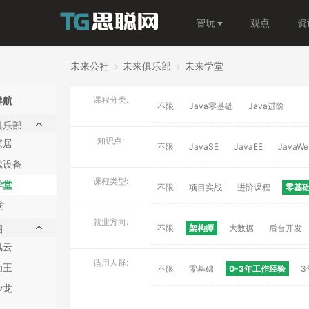
智玩
观点
资
未来公社
›
未来俱乐部
›
未来学堂
导航
课程分类:
不限
Java零基础
Java进阶
俱乐部
知识点:
家居
不限
JavaSE
JavaEE
JavaWe
戴设备
课程类型:
学堂
不限
项目实战
进阶课程
零基
坊
就业方向:
圈
不限
架构师
大数据
后台开发
风云
适用人群:
为王
不限
零基础
0-3年工作经验
3
沙龙