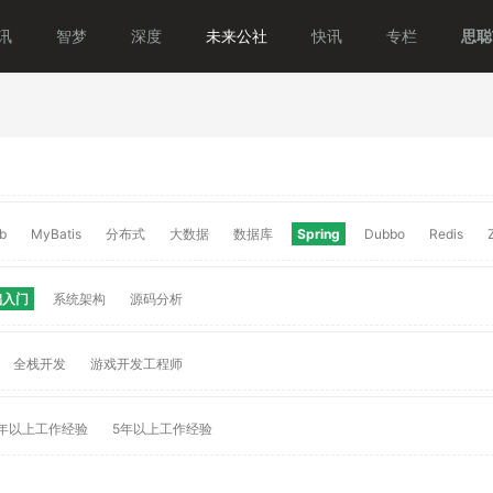
讯
智梦
深度
未来公社
快讯
专栏
思聪T
b
MyBatis
分布式
大数据
数据库
Spring
Dubbo
Redis
础入门
系统架构
源码分析
全栈开发
游戏开发工程师
年以上工作经验
5年以上工作经验