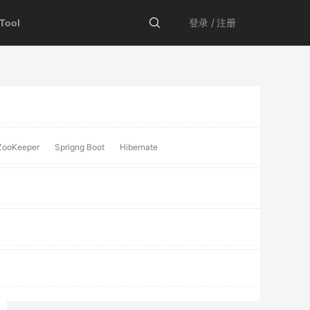
登录 /
注册
ool
ZooKeeper
Sprigng Boot
Hibernate