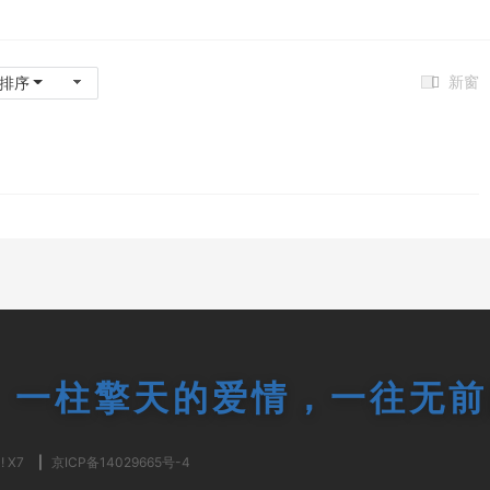
新窗
排序
一柱擎天的爱情，一往无前
! X7
|
京ICP备14029665号-4